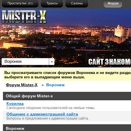
Проститутки
Трансы
Салоны
Форум
(82)
Воронеж
Вы просматриваете список форумов Воронежа и не видите раздело
выберите его в выпадающем меню выше.
Форум Mister-X
»
Воронеж
Общий форум Mister-x
Курилка
Свободное общение пользователей на любые темы.
Общение с администрацией сайта
Вопросы и предложения к администрации сайта.
Воронеж