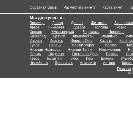
Обратная связь
Разместить анкету
Карта анкет
К
Мы доступны в:
Винница
Днепр
Донецк
Житомир
Запорожь
Львов
Николаев
Одесса
Полтава
Ровно
Херсон
Хмельницкий
Черкассы
Чернигов
Белгород
Брянск
Владивосток
Владимир
Волг
Ижевск
Иркутск
Йошкар-Ола
Казань
Калини
Курск
Липецк
Магнитогорск
Москва
Му
Нижний Новгород
Нижний Тагил
Новокузнецк
Но
Пермь
Подольск
Ростов-на-Дону
Рязань
Сам
Тверь
Тольятти
Томск
Тула
Тюмень
Улан-У
Челябинск
Ярославль
Алма-Ата
Астана
Караг
Главная
© 