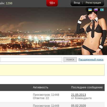
Вход
Регистрация
айн:
1298
Расширенный поиск
Активность
Последнее сообщение
Просмотров: 11448
21.05.2013
Ответов: 22
от Команданте
Просмотров: 11448
05.02.2020