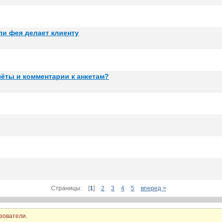
ли фея делает клиенту
ёты и комментарии к анкетам?
Страницы:
[
1
]
2
3
4
5
вперед >
зователи.