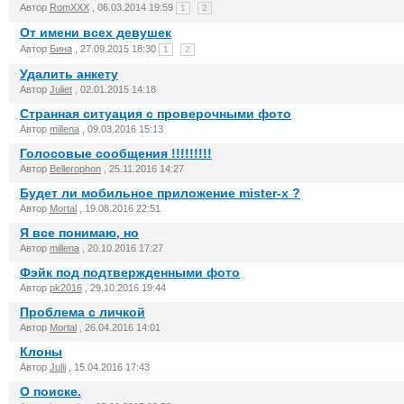
Автор
RomXXX
, 06.03.2014 19:59
1
2
От имени всех девушек
Автор
Бина
, 27.09.2015 18:30
1
2
Удалить анкету
Автор
Juliet
, 02.01.2015 14:18
Странная ситуация с проверочными фото
Автор
millena
, 09.03.2016 15:13
Голосовые сообщения !!!!!!!!!
Автор
Bellerophon
, 25.11.2016 14:27
Будет ли мобильное приложение mister-x ?
Автор
Mortal
, 19.08.2016 22:51
Я все понимаю, но
Автор
millena
, 20.10.2016 17:27
Фэйк под подтвержденными фото
Автор
pk2016
, 29.10.2016 19:44
Проблема с личкой
Автор
Mortal
, 26.04.2016 14:01
Клоны
Автор
Julli
, 15.04.2016 17:43
О поиске.