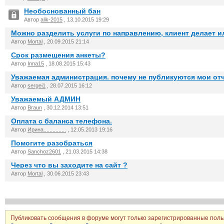
Необоснованный бан
Автор
alik-2015
, 13.10.2015 19:29
Можно разделить услуги по направлению, клиент делает и
Автор
Mortal
, 20.09.2015 21:14
Срок размещения анкеты?
Автор
Inna15
, 18.08.2015 15:43
Уважаемая администрация. почему не публикуются мои отч
Автор
sergei1
, 28.07.2015 16:12
Уважаемый АДМИН
Автор
Braun
, 30.12.2014 13:51
Оплата с баланса телефона.
Автор
Ирина...............
, 12.05.2013 19:16
Помогите разобраться
Автор
Sanchoz2601
, 21.03.2015 14:38
Через что вы заходите на сайт ?
Автор
Mortal
, 30.06.2015 23:43
Публиковать сообщения в форуме могут только зарегистрированные поль