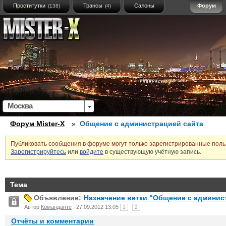
Проститутки
Трансы
Салоны
Форум
(138)
(4)
Москва
Форум Mister-X
»
Общение с администрацией сайта
Публиковать сообщения в форуме могут только зарегистрированные поль
Зарегистрируйтесь
или
войдите
в существующую учётную запись.
Тема
Объявление:
Назначение ветки "Общение с админис
Автор
Команданте
, 27.09.2012 13:05
1
2
Отчёты и комментарии