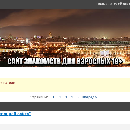
Пользователей онл
зователи.
Страницы:
[
1
]
2
3
4
5
вперед >
трацией сайта"