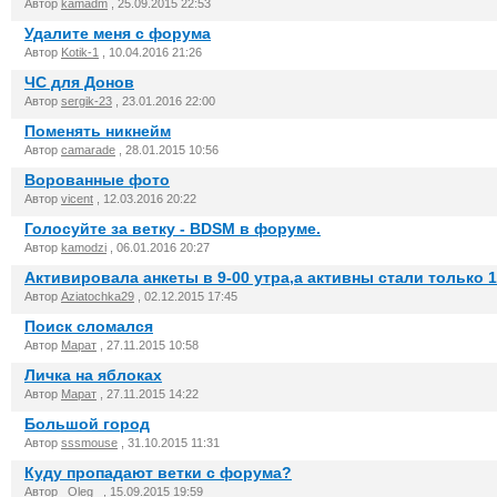
Автор
kamadm
, 25.09.2015 22:53
Удалите меня с форума
Автор
Kotik-1
, 10.04.2016 21:26
ЧС для Донов
Автор
sergik-23
, 23.01.2016 22:00
Поменять никнейм
Автор
camarade
, 28.01.2015 10:56
Ворованные фото
Автор
vicent
, 12.03.2016 20:22
Голосуйте за ветку - BDSM в форуме.
Автор
kamodzi
, 06.01.2016 20:27
Активировала анкеты в 9-00 утра,а активны стали только 1
Автор
Aziatochka29
, 02.12.2015 17:45
Поиск сломался
Автор
Марат
, 27.11.2015 10:58
Личка на яблоках
Автор
Марат
, 27.11.2015 14:22
Большой город
Автор
sssmouse
, 31.10.2015 11:31
Куду пропадают ветки с форума?
Автор
_Oleg_
, 15.09.2015 19:59