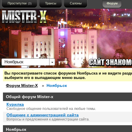
Проститутки
Трансы
Салоны
Форум
(3)
Ноябрьск
Вы просматриваете список форумов Ноябрьска и не видите раздел
выберите его в выпадающем меню выше.
Форум Mister-X
»
Ноябрьск
Общий форум Mister-x
Курилка
Свободное общение пользователей на любые темы.
Общение с администрацией сайта
Вопросы и предложения к администрации сайта.
Ноябрьск