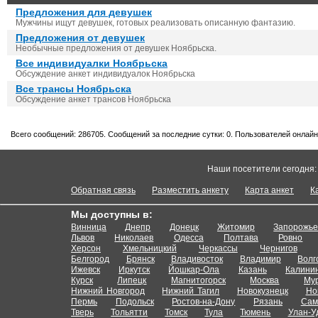
Предложения для девушек
Мужчины ищут девушек, готовых реализовать описанную фантазию.
Предложения от девушек
Необычные предложения от девушек Ноябрьска.
Все индивидуалки Ноябрьска
Обсуждение анкет индивидуалок Ноябрьска
Все трансы Ноябрьска
Обсуждение анкет трансов Ноябрьска
Всего сообщений: 286705. Сообщений за последние сутки: 0. Пользователей онлайн:
Наши посетители сегодня
Обратная связь
Разместить анкету
Карта анкет
К
Мы доступны в:
Винница
Днепр
Донецк
Житомир
Запорожь
Львов
Николаев
Одесса
Полтава
Ровно
Херсон
Хмельницкий
Черкассы
Чернигов
Белгород
Брянск
Владивосток
Владимир
Волг
Ижевск
Иркутск
Йошкар-Ола
Казань
Калини
Курск
Липецк
Магнитогорск
Москва
Му
Нижний Новгород
Нижний Тагил
Новокузнецк
Но
Пермь
Подольск
Ростов-на-Дону
Рязань
Сам
Тверь
Тольятти
Томск
Тула
Тюмень
Улан-У