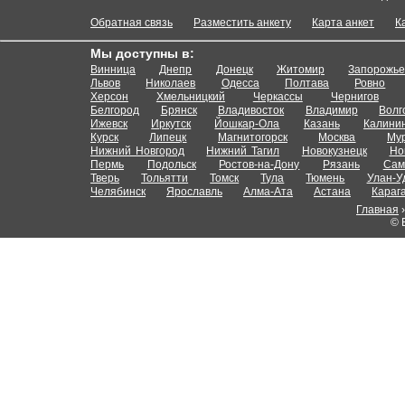
Обратная связь
Разместить анкету
Карта анкет
К
Мы доступны в:
Винница
Днепр
Донецк
Житомир
Запорожь
Львов
Николаев
Одесса
Полтава
Ровно
Херсон
Хмельницкий
Черкассы
Чернигов
Белгород
Брянск
Владивосток
Владимир
Волг
Ижевск
Иркутск
Йошкар-Ола
Казань
Калини
Курск
Липецк
Магнитогорск
Москва
Му
Нижний Новгород
Нижний Тагил
Новокузнецк
Но
Пермь
Подольск
Ростов-на-Дону
Рязань
Сам
Тверь
Тольятти
Томск
Тула
Тюмень
Улан-У
Челябинск
Ярославль
Алма-Ата
Астана
Караг
Главная
© 