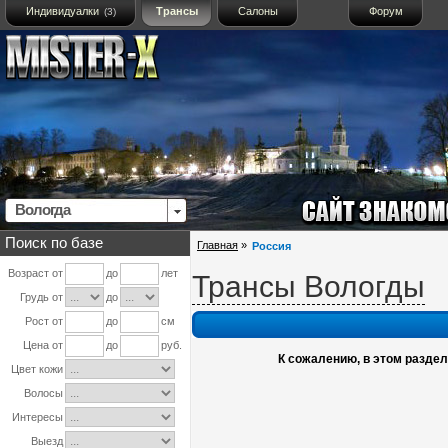
Индивидуалки
Трансы
Салоны
Форум
(3)
Вологда
Поиск по базе
Главная
»
Россия
Возраст от
до
лет
Трансы Вологды
Грудь от
до
Рост от
до
см
Цена от
до
руб.
К сожалению, в этом разделе
Цвет кожи
Волосы
Интересы
Выезд