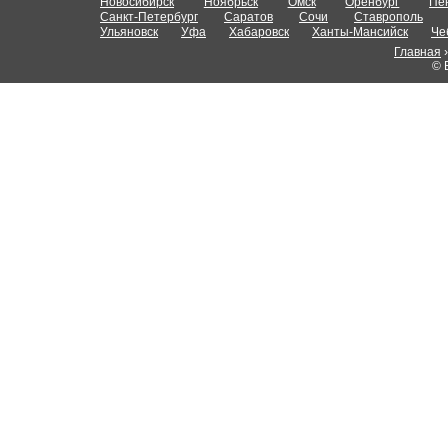
Новосибирск
Ноябрьск
Омск
Оренбург
Пе
Санкт-Петербург
Саратов
Сочи
Ставрополь
Ульяновск
Уфа
Хабаровск
Ханты-Мансийск
Че
Главная
© 