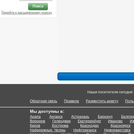
Поиск
Перейти к расширенному поиску
Наши посетители сегодня
Обратная связь
Правила
Разместить анкету
Поль
Мы доступны в:
Анапа
Ангарск
Астрахань
Барнаул
Белгор
Воронеж
Геленджик
Екатеринбург
Иваново
Иж
Киров
Кострома
Краснодар
Красноярск
Набережные Челны
Нефтеюганск
Нижневартовск