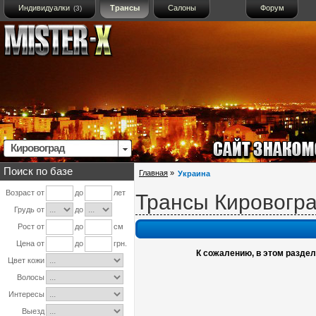
Индивидуалки
Трансы
Салоны
Форум
(3)
Кировоград
Поиск по базе
Главная
»
Украина
Возраст от
до
лет
Трансы Кировогр
Грудь от
до
Рост от
до
см
Цена от
до
грн.
К сожалению, в этом разделе
Цвет кожи
Волосы
Интересы
Выезд