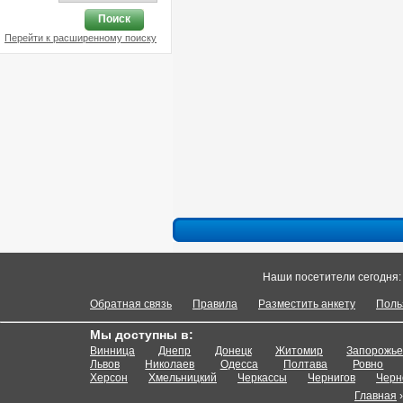
Поиск
Перейти к расширенному поиску
Наши посетители сегодня
Обратная связь
Правила
Разместить анкету
Поль
Мы доступны в:
Винница
Днепр
Донецк
Житомир
Запорожь
Львов
Николаев
Одесса
Полтава
Ровно
Херсон
Хмельницкий
Черкассы
Чернигов
Черн
Главная