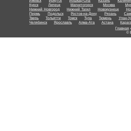
Ижевск
Иркутск
Йошкар-Ола
Казань
Калини
Курск
Липецк
Магнитогорск
Москва
Му
Нижний Новгород
Нижний Тагил
Новокузнецк
Но
Пермь
Подольск
Ростов-на-Дону
Рязань
Сам
Тверь
Тольятти
Томск
Тула
Тюмень
Улан-У
Челябинск
Ярославль
Алма-Ата
Астана
Караг
Главная
© 