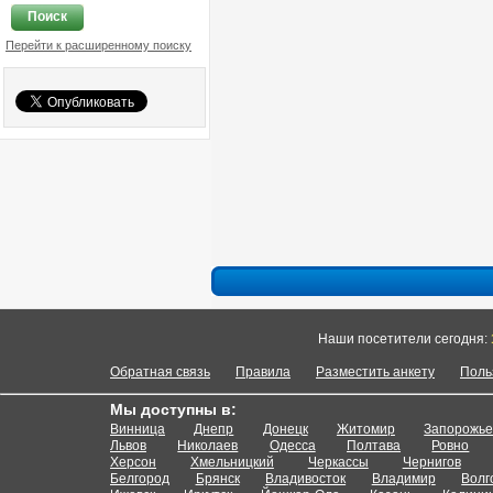
Поиск
Перейти к расширенному поиску
Наши посетители сегодня:
Обратная связь
Правила
Разместить анкету
Поль
Мы доступны в:
Винница
Днепр
Донецк
Житомир
Запорожь
Львов
Николаев
Одесса
Полтава
Ровно
Херсон
Хмельницкий
Черкассы
Чернигов
Белгород
Брянск
Владивосток
Владимир
Волг