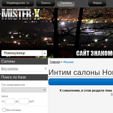
Индивидуалки
Трансы
Салоны
Форум
(3)
Новокузнецк
Салоны
Главная
»
Россия
Все салоны
0
Интим салоны Но
Поиск по базе
Тип апартаментов
К сожалению, в этом разделе пока
Б
Цена
от
до
руб.
Без интима