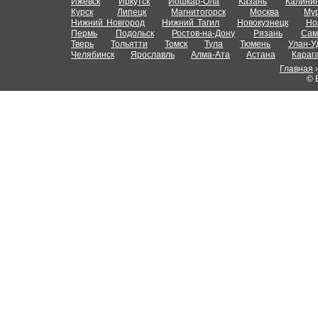
Ижевск
Иркутск
Йошкар-Ола
Казань
Калини
Курск
Липецк
Магнитогорск
Москва
Му
Нижний Новгород
Нижний Тагил
Новокузнецк
Но
Пермь
Подольск
Ростов-на-Дону
Рязань
Сам
Тверь
Тольятти
Томск
Тула
Тюмень
Улан-У
Челябинск
Ярославль
Алма-Ата
Астана
Караг
Главная
© 