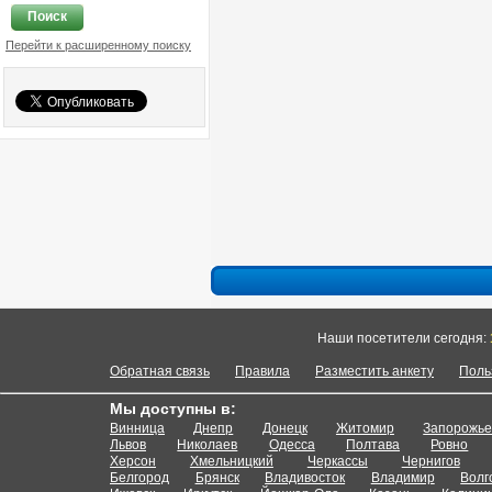
Поиск
Перейти к расширенному поиску
Наши посетители сегодня:
Обратная связь
Правила
Разместить анкету
Поль
Мы доступны в:
Винница
Днепр
Донецк
Житомир
Запорожь
Львов
Николаев
Одесса
Полтава
Ровно
Херсон
Хмельницкий
Черкассы
Чернигов
Белгород
Брянск
Владивосток
Владимир
Волг