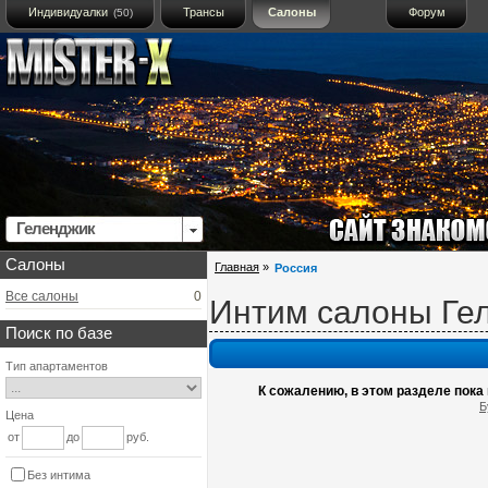
Индивидуалки
Трансы
Салоны
Форум
(50)
Геленджик
Салоны
Главная
»
Россия
Все салоны
0
Интим салоны Ге
Поиск по базе
Тип апартаментов
К сожалению, в этом разделе пока
Б
Цена
от
до
руб.
Без интима