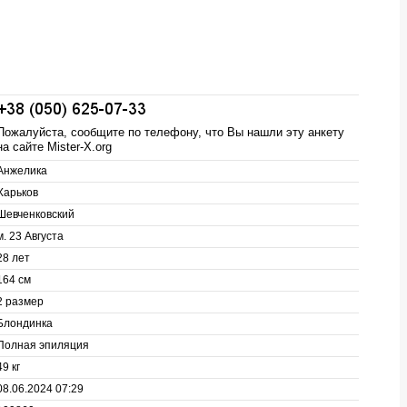
Пожалуйста, сообщите по телефону, что Вы нашли эту анкету
на сайте Mister-X.org
Анжелика
Харьков
Шевченковский
м. 23 Августа
28 лет
164 см
2 размер
Блондинка
Полная эпиляция
49 кг
08.06.2024 07:29