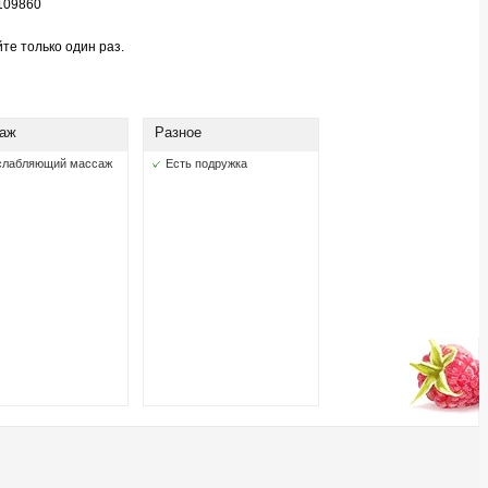
109860
те только один раз.
аж
Разное
слабляющий массаж
Есть подружка