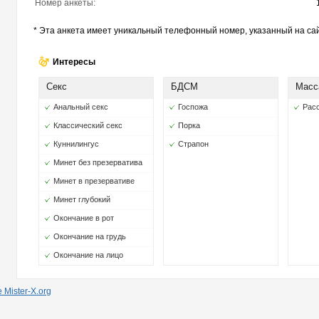
Номер анкеты:
* Эта анкета имеет уникальный телефонный номер, указанный на сай
Интересы
Секс
БДСМ
Масс
Анальный секс
Госпожа
Рас
Классический секс
Порка
Куннилингус
Страпон
Минет без презерватива
Минет в презервативе
Минет глубокий
Окончание в рот
Окончание на грудь
Окончание на лицо
Mister-X.org