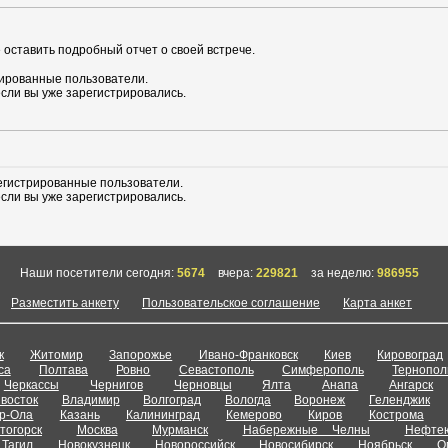
 оставить подробный отчет о своей встрече.
рированные пользователи.
если вы уже зарегистрировались.
егистрированные пользователи.
если вы уже зарегистрировались.
Наши посетители сегодня:
5674
вчера:
229821
за неделю:
986955
Разместить анкету
Пользовательское соглашение
Карта анкет
к
Житомир
Запорожье
Ивано-Франковск
Киев
Кировоград
са
Полтава
Ровно
Севастополь
Симферополь
Тернопол
Черкассы
Чернигов
Черновцы
Ялта
Анапа
Ангарск
восток
Владимир
Волгоград
Вологда
Воронеж
Геленджик
р-Ола
Казань
Калининград
Кемерово
Киров
Кострома
тогорск
Москва
Мурманск
Набережные Челны
Нефтею
Тагил
Новокузнецк
Новороссийск
Новосибирск
Ноябрьск
О