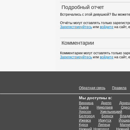
Подробный отчет
Встречались с этой девушкой? Вы можете
Отчёты могут оставлять только зарегист
Зарегистрируйтесь
или
войдите
на сайт, 
Комментарии
Комментарии могут оставлять только зар
Зарегистрируйтесь
или
войдите
на сайт, 
Обратная связь
Правила
Мы доступны в:
Винница
Днепр
Донец
Львов
Николаев
Одес
Херсон
Хмельницкий
Белгород
Брянск
Влади
Ижевск
Иркутск
Йошка
Курск
Липецк
Магни
Нижний Новгород
Нижний 