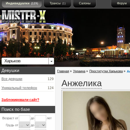
Индивидуалки
Трансы
Салоны
Форум
(129)
(1)
Харьков
Девушки
Главная
»
Украина
»
Проститутки Харькова
»
А
Все девушки
129
Анжелика
Уникальный телефон
124
Заблокировали сайт?
Поиск по базе
Возраст от
до
лет
Грудь от
до