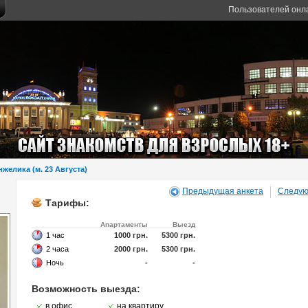
Пользователей онл
нжелика (м. 23 Августа)
Предыдущая анкета
Следую
Тарифы:
Апартаменты
Выезд
1 час
1000 грн.
5300 грн.
2 часа
2000 грн.
5300 грн.
Ночь
-
-
Возможность выезда:
в офис
на квартиру