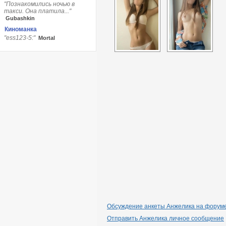
"Познакомились ночью в
такси. Она платила..."
Gubashkin
Киноманка
"ess123-5:"
Мortаl
Обсуждение анкеты Анжелика на форуме 
Отправить Анжелика личное сообщение