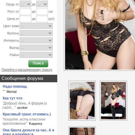
Грудь от
до
Рост от
до
см
Цена от
до
руб.
Цвет кожи
Волосы
Интересы
Выезд
Район
Поиск
Перейти к расширенному поиску
Сообщения форума
Надо помощь
""
Мortаl
Как тут что
"Добрый день. А форум (и
сайт..."
azcket
Красивый транс отзовись )
"пишите ,есть классное
предложение"
Kappery
Она брала деньги за час. А я
взял и влюбился.