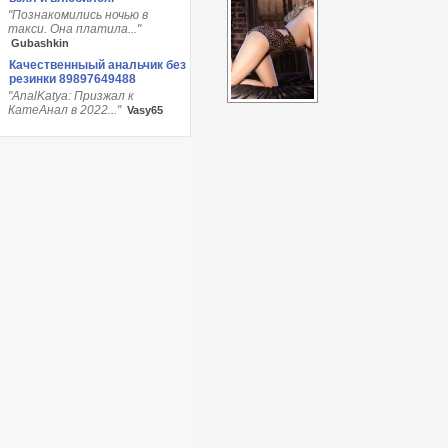
"Познакомились ночью в
такси. Она платила..."
Gubashkin
Качественныый анальчик без
резинки 89897649488
"AnalKatya: Призжал к
КатеАнал в 2022..."
Vasy65