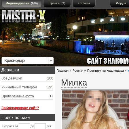
Индивидуалки
Трансы
Салоны
Форум
(200)
(2)
Краснодар
Девушки
Главная
»
Россия
»
Проститутки Краснодара
»
Все девушки
200
Милка
Уникальный телефон
195
Проверенные фото
11
Заблокировали сайт?
Поиск по базе
Возраст от
до
лет