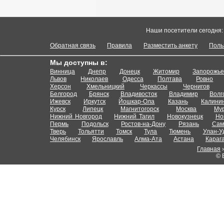
Наши посетители сегодня
Обратная связь
Правила
Разместить анкету
Поль
Мы доступны в:
Винница
Днепр
Донецк
Житомир
Запорожь
Львов
Николаев
Одесса
Полтава
Ровно
Херсон
Хмельницкий
Черкассы
Чернигов
Белгород
Брянск
Владивосток
Владимир
Волг
Ижевск
Иркутск
Йошкар-Ола
Казань
Калини
Курск
Липецк
Магнитогорск
Москва
Му
Нижний Новгород
Нижний Тагил
Новокузнецк
Но
Пермь
Подольск
Ростов-на-Дону
Рязань
Сам
Тверь
Тольятти
Томск
Тула
Тюмень
Улан-У
Челябинск
Ярославль
Алма-Ата
Астана
Караг
Главная
© 