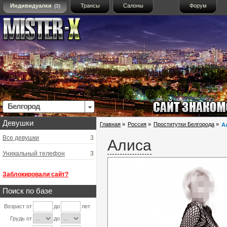
Индивидуалки
Трансы
Салоны
Форум
(3)
Белгород
Девушки
Главная
»
Россия
»
Проститутки Белгорода
»
А
Все девушки
3
Алиса
Уникальный телефон
3
Заблокировали сайт?
Поиск по базе
Возраст от
до
лет
Грудь от
до