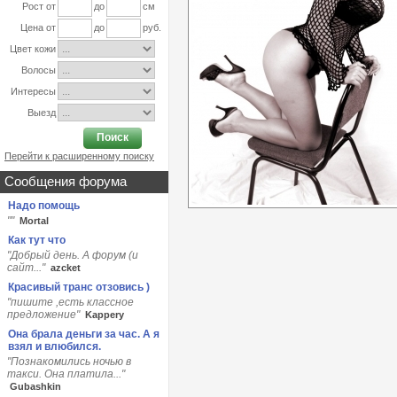
Рост от
до
см
Цена от
до
руб.
Цвет кожи
Волосы
Интересы
Выезд
Поиск
Перейти к расширенному поиску
Сообщения форума
Надо помощь
""
Мortаl
Как тут что
"Добрый день. А форум (и
сайт..."
azcket
Красивый транс отзовись )
"пишите ,есть классное
предложение"
Kappery
Она брала деньги за час. А я
взял и влюбился.
"Познакомились ночью в
такси. Она платила..."
Gubashkin