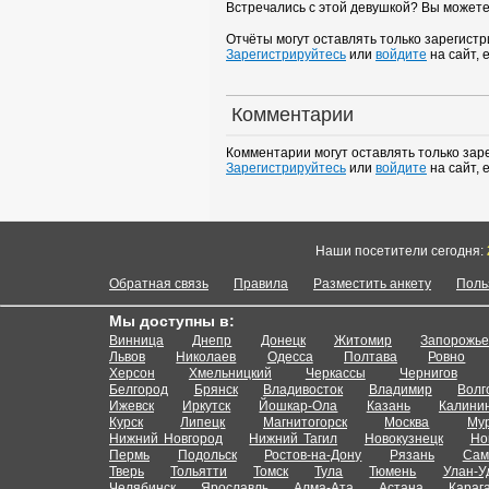
Встречались с этой девушкой? Вы можете
Отчёты могут оставлять только зарегист
Зарегистрируйтесь
или
войдите
на сайт, 
Комментарии
Комментарии могут оставлять только зар
Зарегистрируйтесь
или
войдите
на сайт, 
Наши посетители сегодня:
Обратная связь
Правила
Разместить анкету
Поль
Мы доступны в:
Винница
Днепр
Донецк
Житомир
Запорожь
Львов
Николаев
Одесса
Полтава
Ровно
Херсон
Хмельницкий
Черкассы
Чернигов
Белгород
Брянск
Владивосток
Владимир
Волг
Ижевск
Иркутск
Йошкар-Ола
Казань
Калини
Курск
Липецк
Магнитогорск
Москва
Му
Нижний Новгород
Нижний Тагил
Новокузнецк
Но
Пермь
Подольск
Ростов-на-Дону
Рязань
Сам
Тверь
Тольятти
Томск
Тула
Тюмень
Улан-У
Челябинск
Ярославль
Алма-Ата
Астана
Караг