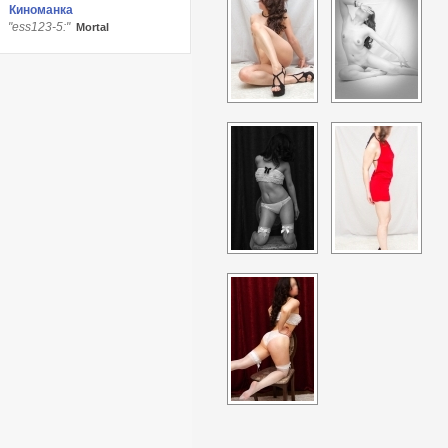
Киноманка
"ess123-5:"
Мortаl