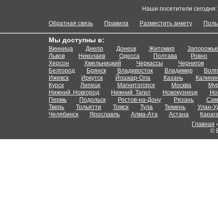
Наши посетители сегодня
Обратная связь
Правила
Разместить анкету
Поль
Мы доступны в:
Винница
Днепр
Донецк
Житомир
Запорожь
Львов
Николаев
Одесса
Полтава
Ровно
Херсон
Хмельницкий
Черкассы
Чернигов
Белгород
Брянск
Владивосток
Владимир
Волг
Ижевск
Иркутск
Йошкар-Ола
Казань
Калини
Курск
Липецк
Магнитогорск
Москва
Му
Нижний Новгород
Нижний Тагил
Новокузнецк
Но
Пермь
Подольск
Ростов-на-Дону
Рязань
Сам
Тверь
Тольятти
Томск
Тула
Тюмень
Улан-У
Челябинск
Ярославль
Алма-Ата
Астана
Караг
Главная
© 