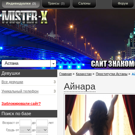
Индивидуалки
Трансы
Салоны
Форум
(3)
(3)
Астана
Девушки
Главная
»
Казахстан
»
Проститутки Астаны
»
А
Все девушки
3
Айнара
Уникальный телефон
3
Заблокировали сайт?
Поиск по базе
Возраст от
до
лет
Грудь от
до