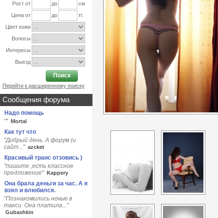
Рост от
до
см
Цена от
до
тг.
Цвет кожи
Волосы
Интересы
Выезд
Поиск
Перейти к расширенному поиску
Сообщения форума
Надо помощь
""
Мortаl
Как тут что
"Добрый день. А форум (и
сайт..."
azcket
Красивый транс отзовись )
"пишите ,есть классное
предложение"
Kappery
Она брала деньги за час. А я
взял и влюбился.
"Познакомились ночью в
такси. Она платила..."
Gubashkin